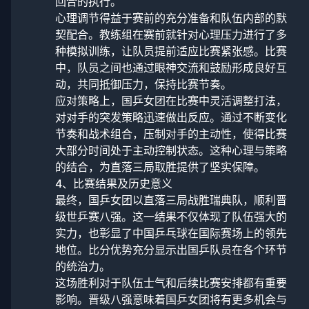
回合的执行。
心理调节得益于赛前的充分准备和队伍内部的默
契配合。教练组在赛前就针对心理压力进行了多
种模拟训练，让队员提前适应比赛紧张感。比赛
中，队员之间也通过眼神交流和鼓励形成良好互
动，共同抵御压力，保持比赛节奏。
应对策略上，国乒女团在比赛中灵活调整打法，
对对手的突发策略迅速做出反应。通过不断变化
节奏和战术组合，压制对手的主动性，使得比赛
大部分时间处于主动控制状态。这种心理与策略
的结合，为直落三局取胜提供了坚实保障。
4、比赛结果及历史意义
最终，国乒女团以直落三局战胜瑞典队，顺利晋
级世乒赛八强。这一结果不仅体现了队伍强大的
实力，也彰显了中国乒乓球在国际赛场上的领先
地位。比分优势充分显示出国乒队员在各个环节
的统治力。
这场胜利对于队伍士气和后续比赛安排都有重要
影响。晋级八强意味着国乒女团将有更多机会与