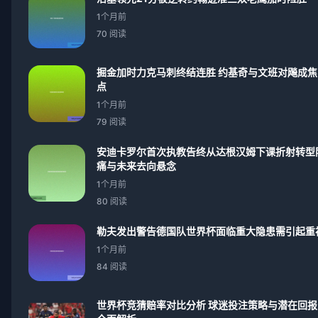
1个月前
70 阅读
掘金加时力克马刺终结连胜 约基奇与文班对飚成焦
点
1个月前
79 阅读
安迪卡罗尔首次执教告终从达根汉姆下课折射转型
痛与未来去向悬念
1个月前
80 阅读
勒夫发出警告德国队世界杯面临重大隐患需引起重
1个月前
84 阅读
世界杯竞猜赔率对比分析 球迷投注策略与潜在回报