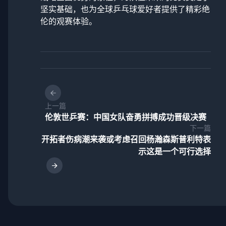
坚实基础，也为全球乒乓球爱好者提供了精彩绝
伦的观赛体验。
上一篇
伦敦世乒赛：中国女队奋勇拼搏成功晋级决赛
下一篇
开拓者伤病潮来袭或考虑召回杨瀚森斯普利特表
示这是一个可行选择