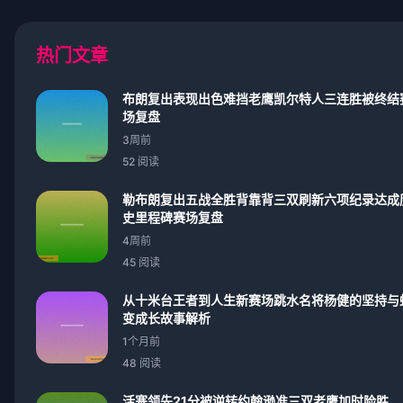
热门文章
布朗复出表现出色难挡老鹰凯尔特人三连胜被终结
场复盘
3周前
52 阅读
勒布朗复出五战全胜背靠背三双刷新六项纪录达成
史里程碑赛场复盘
4周前
45 阅读
从十米台王者到人生新赛场跳水名将杨健的坚持与
变成长故事解析
1个月前
48 阅读
活塞领先21分被逆转约翰逊准三双老鹰加时险胜